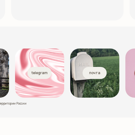
telegram
почта
территории России