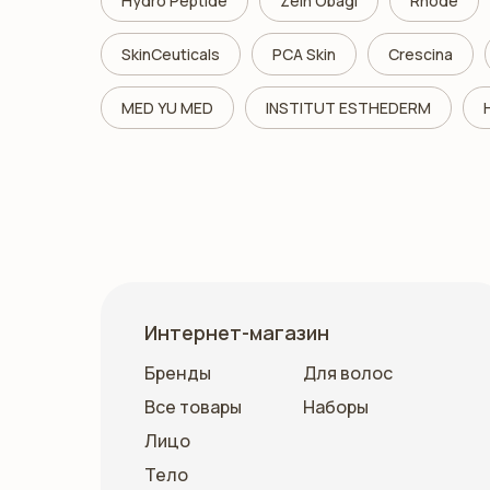
Hydro Peptide
Zein Obagi
Rhode
SkinCeuticals
PCA Skin
Crescina
MED YU MED
INSTITUT ESTHEDERM
Интернет-магазин
Бренды
Для волос
Все товары
Наборы
Лицо
Тело