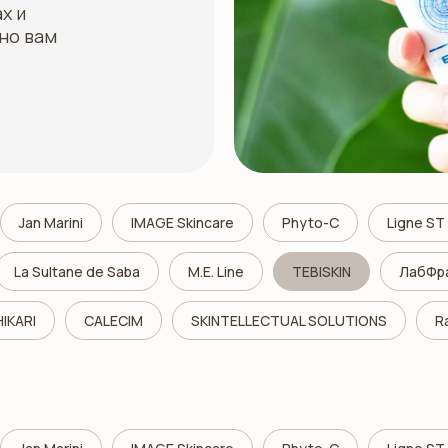
х и
но вам
Jan Marini
IMAGE Skincare
Phyto-C
Ligne S
La Sultane de Saba
M.E. Line
TEBISKIN
ЛабФр
HIKARI
CALECIM
SKINTELLECTUAL SOLUTIONS
R