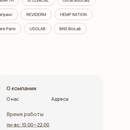
T BARTH
iS CLINICAL
Ultraceuticals
агранс
REVIDERM
HEMP NATION
are Paris
USOLAB
BNS BioLab
О компании
О нас
Адреса
Время работы
пн-вс: 10.00—22.00