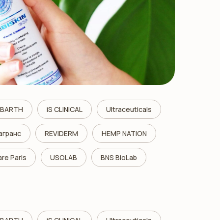
T BARTH
iS CLINICAL
Ultraceuticals
агранс
REVIDERM
HEMP NATION
are Paris
USOLAB
BNS BioLab