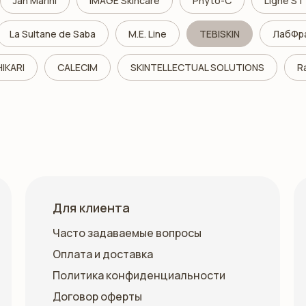
Jan Marini
IMAGE Skincare
Phyto-C
Ligne S
La Sultane de Saba
M.E. Line
TEBISKIN
ЛабФр
HIKARI
CALECIM
SKINTELLECTUAL SOLUTIONS
R
Для клиента
Часто задаваемые вопросы
Оплата и доставка
Политика конфиденциальности
Договор оферты