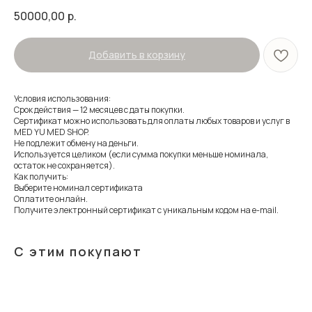
50000,00
р.
Добавить в корзину
Условия использования:
Срок действия — 12 месяцев с даты покупки.
Сертификат можно использовать для оплаты любых товаров и услуг в
MED YU MED SHOP.
Не подлежит обмену на деньги.
Используется целиком (если сумма покупки меньше номинала,
остаток не сохраняется).
Как получить:
Выберите номинал сертификата
Оплатите онлайн.
Получите электронный сертификат с уникальным кодом на e-mail.
С этим покупают