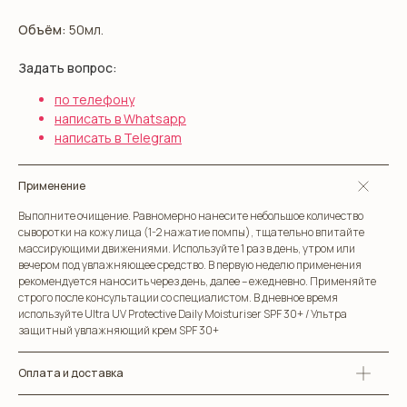
Объём:
50мл
.
Задать вопрос:
по телефону
написать в Whatsapp
написать в Telegram
Применение
Выполните очищение. Равномерно нанесите небольшое количество
сыворотки на кожу лица (1-2 нажатие помпы), тщательно впитайте
массирующими движениями. Используйте 1 раз в день, утром или
вечером под увлажняющее средство. В первую неделю применения
рекомендуется наносить через день, далее – ежедневно. Применяйте
строго после консультации со специалистом. В дневное время
используйте Ultra UV Protective Daily Moisturiser SPF 30+ / Ультра
защитный увлажняющий крем SPF 30+
Оплата и доставка