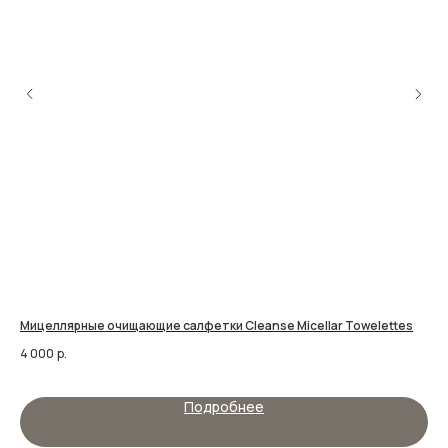
Мицеллярные очищающие салфетки Cleanse Micellar Towelettes
Ув
30
4 000
р.
5 9
Подробнее