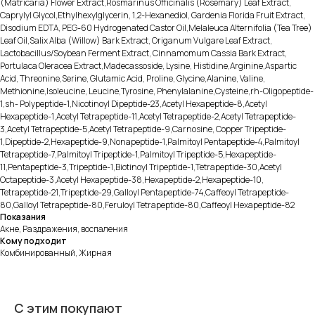
(Matricaria) Flower Extract,Rosmarinus Officinalis (Rosemary) Leaf Extract,
Caprylyl Glycol,Ethylhexylglycerin, 1,2-Hexanediol, Gardenia Florida Fruit Extract,
Disodium EDTA, PEG-60 Hydrogenated Castor Oil,Melaleuca Alternifolia (Tea Tree)
Leaf Oil,Salix Alba (Willow) Bark Extract, Origanum Vulgare Leaf Extract,
Lactobacillus/Soybean Ferment Extract, Cinnamomum Cassia Bark Extract,
Portulaca Oleracea Extract,Madecassoside, Lysine, Histidine,Arginine,Aspartic
Acid, Threonine,Serine, Glutamic Acid, Proline, Glycine,Alanine, Valine,
Methionine,Isoleucine, Leucine,Tyrosine, Phenylalanine,Cysteine,rh-Oligopeptide-
1,sh- Polypeptide-1,Nicotinoyl Dipeptide-23,Acetyl Hexapeptide-8,Acetyl
Hexapeptide-1,Acetyl Tetrapeptide-11,Acetyl Tetrapeptide-2,Acetyl Tetrapeptide-
3,Acetyl Tetrapeptide-5,Acetyl Tetrapeptide-9,Carnosine, Copper Tripeptide-
1,Dipeptide-2,Hexapeptide-9,Nonapeptide-1,Palmitoyl Pentapeptide-4,Palmitoyl
Tetrapeptide-7,Palmitoyl Tripeptide-1,Palmitoyl Tripeptide-5,Hexapeptide-
11,Pentapeptide-3,Tripeptide-1,Biotinoyl Tripeptide-1,Tetrapeptide-30,Acetyl
Octapeptide-3,Acetyl Hexapeptide-38,Hexapeptide-2,Hexapeptide-10,
Tetrapeptide-21,Tripeptide-29,Galloyl Pentapeptide-74,Caffeoyl Tetrapeptide-
80,Galloyl Tetrapeptide-80,Feruloyl Tetrapeptide-80,Caffeoyl Hexapeptide-82
Показания
Акне, Раздражения, воспаления
Кому подходит
Комбинированный, Жирная
С этим покупают