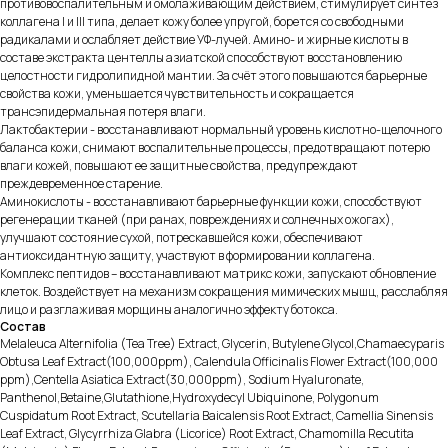
противовоспалительным и омолаживающим действием, стимулирует синтез
коллагена I и III типа, делает кожу более упругой, борется со свободными
радикалами и ослабляет действие УФ-лучей. Амино- и жирные кислоты в
составе экстракта центеллы азиатской способствуют восстановлению
целостности гидролипидной мантии. За счёт этого повышаются барьерные
свойства кожи, уменьшается чувствительность и сокращается
трансэпидермальная потеря влаги.
Лактобактерии - восстанавливают нормальный уровень кислотно-щелочного
баланса кожи, снимают воспалительные процессы, предотвращают потерю
влаги кожей, повышают ее защитные свойства, предупреждают
преждевременное старение.
Аминокислоты - восстанавливают барьерные функции кожи, способствуют
регенерации тканей (при ранах, повреждениях и солнечных ожогах),
улучшают состояние сухой, потрескавшейся кожи, обеспечивают
антиоксидантную защиту, участвуют в формировании коллагена.
Комплекс пептидов – восстанавливают матрикс кожи, запускают обновление
клеток. Воздействует на механизм сокращения мимических мышц, расслабляя
лицо и разглаживая морщины аналогично эффекту ботокса.
Cостав
Melaleuca Alternifolia (Tea Tree) Extract, Glycerin, Butylene Glycol,Chamaecyparis
Obtusa Leaf Extract(100,000ppm), Calendula Officinalis Flower Extract(100,000
ppm),Centella Asiatica Extract(30,000ppm), Sodium Hyaluronate,
Panthenol,Betaine,Glutathione,Hydroxydecyl Ubiquinone, Polygonum
Cuspidatum Root Extract, Scutellaria Baicalensis Root Extract, Camellia Sinensis
Leaf Extract, Glycyrrhiza Glabra (Licorice) Root Extract, Chamomilla Recutita