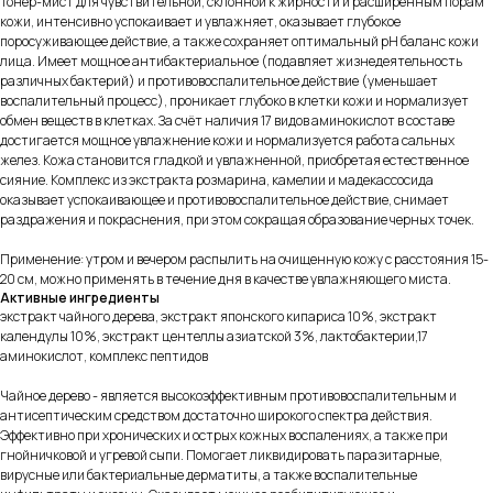
Тонер-мист для чувствительной, склонной к жирности и расширенным порам
кожи, интенсивно успокаивает и увлажняет, оказывает глубокое
поросуживающее действие, а также сохраняет оптимальный pH баланс кожи
лица. Имеет мощное антибактериальное (подавляет жизнедеятельность
различных бактерий) и противовоспалительное действие (уменьшает
воспалительный процесс), проникает глубоко в клетки кожи и нормализует
обмен веществ в клетках. За счёт наличия 17 видов аминокислот в составе
достигается мощное увлажнение кожи и нормализуется работа сальных
желез. Кожа становится гладкой и увлажненной, приобретая естественное
сияние. Комплекс из экстракта розмарина, камелии и мадекассосида
оказывает успокаивающее и противовоспалительное действие, снимает
раздражения и покраснения, при этом сокращая образование черных точек.
Применение: утром и вечером распылить на очищенную кожу с расстояния 15-
20 см, можно применять в течение дня в качестве увлажняющего миста.
Активные ингредиенты
экстракт чайного дерева, экстракт японского кипариса 10%, экстракт
календулы 10%, экстракт центеллы азиатской 3%, лактобактерии,17
аминокислот, комплекс пептидов
Чайное дерево - является высокоэффективным противовоспалительным и
антисептическим средством достаточно широкого спектра действия.
Эффективно при хронических и острых кожных воспалениях, а также при
гнойничковой и угревой сыпи. Помогает ликвидировать паразитарные,
вирусные или бактериальные дерматиты, а также воспалительные