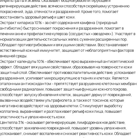
инфильтраты и экземы. Оказывает мощное реабилитирующее и
регенерирующее действие, всячески способствуя скорейшему устранению
покраснений, зуда, отечности и раздражений. Кроме того, помогает
восстановить здоровый рельеф и цвет кожи.
Экстракт кипариса 10% - за счёт содержания камфена (природный
антибиотик) быстро снимает покраснения и раздражения, помогает в
лечении акне и профилактике купероза (сосудистых «звездочек»). Участвует в
нормализации деятельности сальных желез, сужении расширенных пор.
Обладает противогрибковыми и вяжущими свойствами. Восстанавливает
естественный кожный иммунитет, защищает от неблагоприятных факторов
внешней среды.
Экстракт календулы 10% - обеспечивает ярко выраженный антисептический
эффект. Обладает вяжущими свойствами, образовывая на поверхности кожи
защитный слой. Обеспечивает противовоспалительное действие, успокаивает
раздражения, усиливает микроциркуляцию в тканях и клетках. Является
эталонным антиоксидантом - препятствует разрушению клеточных мембран
свободными радикалами, повышает защитные функции кожного покрова,
способствует запуску обновления клеток, защищает дерму от повреждений,
вызванных воздействием ультрафиолета, а также от токсинов, которые
негативно воздействуют на здоровые клетки. Стимулирует выработку
коллагена, выравнивает и разглаживает рельеф кожи лица, повышает
эластичность и увлажненность кожи.
Центелла 3% - оказывает регенерирующее, лимфодренажное действие,
способствует заживлению повреждений, повышает уровень увлажнения,
успокаивает, снимает воспаление и снижает реактивность кожи. Обладает