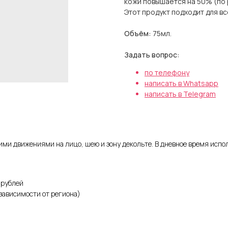
кожи повышается на 50% (по
Этот продукт подходит для вс
Объём:
75мл
.
Задать вопрос:
по телефону
написать в Whatsapp
написать в Telegram
движениями на лицо, шею и зону декольте. В дневное время использу
 рублей
 зависимости от региона)