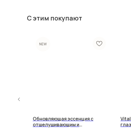
С этим покупают
NEW
ягивающий
Обновляющая эссенция с
Vita
ффектом
отшелушивающим и
глаз
выравнивающим тон кожи