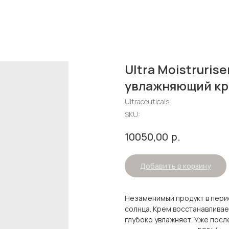
Ultra Moistruris
увлажняющий кр
Ultraceuticals
SKU:
р.
10050,00
Добавить в корзину
Незаменимый продукт в пери
солнца. Крем восстанавлива
глубоко увлажняет. Уже посл