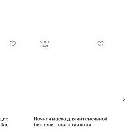
MUST
HAVE
щие
Ночная маска для интенсивной
Pow
llar
биоревитализации кожи
нас
HydroLock Sleep Mask
омо