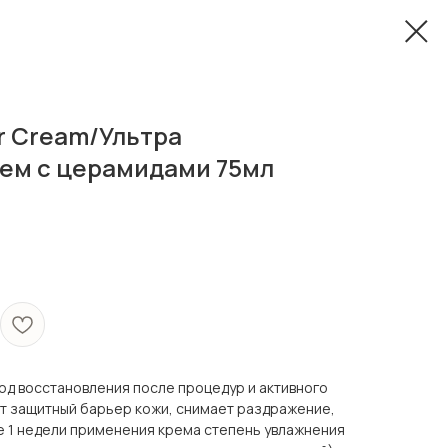
er Cream/Ультра
ем с церамидами 75мл
од восстановления после процедур и активного
ет защитный барьер кожи, снимает раздражение,
е 1 недели применения крема степень увлажнения