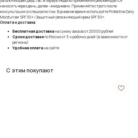
увлажняющее средство. В первую неделю применения рекомендуется
наносить через день, далее – ежедневно. Применяйте строго после
консультации со специалистом. В дневное время используйте Protective Daily
Moisturiser SPF 30+ / Защитный увлажняющий крем SPF 30+.
Оплата и доставка
Бесплатная доставка
на сумму заказа от 20000 рублей
Сроки доставки
по России от 3-х рабочих дней (в зависимости от
региона)
Удобная оплата
на сайте
С этим покупают