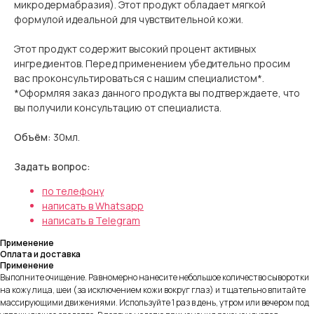
микродермабразия). Этот продукт обладает мягкой
формулой идеальной для чувствительной кожи.
Этот продукт содержит высокий процент активных
ингредиентов. Перед применением убедительно просим
вас проконсультироваться с нашим специалистом*.
*Оформляя заказ данного продукта вы подтверждаете, что
вы получили консультацию от специалиста.
Объём:
30мл
.
Задать вопрос:
по телефону
написать в Whatsapp
написать в Telegram
Применение
Оплата и доставка
Применение
Выполните очищение. Равномерно нанесите небольшое количество сыворотки
на кожу лица, шеи (за исключением кожи вокруг глаз) и тщательно впитайте
массирующими движениями. Используйте 1 раз в день, утром или вечером под