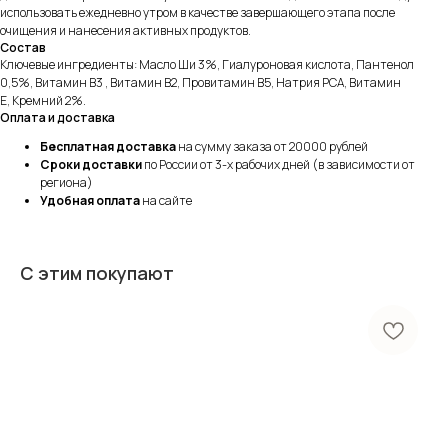
использовать ежедневно утром в качестве завершающего этапа после
очищения и нанесения активных продуктов.
Состав
Ключевые ингредиенты: Масло Ши 3%, Гиалуроновая кислота, Пантенол
0,5%, Витамин В3 , Витамин В2, Провитамин В5, Натрия PCA, Витамин
Е, Кремний 2%.
Оплата и доставка
Бесплатная доставка
на сумму заказа от 20000 рублей
Сроки доставки
по России от 3-х рабочих дней (в зависимости от
региона)
Удобная оплата
на сайте
С этим покупают