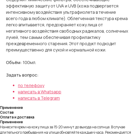
эффективную защиту от UVA и UVB (кожа подвергается
интенсивному воздействия ультрафиолета в течение
всего года в любом климате). Облегченная текстура крема
легко впитывается, предохраняет кожу лица от
негативного воздействия свободных радикалов, солнечных
лучей, тем самым обеспечивая профилактику
преждевременного старения. Этот продукт подходит
преимущественно для сухой и нормальной кожи.
Объём:
100мл
.
Задать вопрос:
по телефону
написать в Whatsapp
написать в Telegram
Применение
Состав
Оплата и доставка
Применение
Нанесите крем на кожу лица за 15-20 минут до выхода на солнце. В случае
длительного пребывания на улице обновляйте каждые 4 часа. Рекомендуется