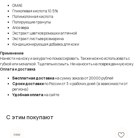
DMAE
Гликолевая кислота 10.5%
Полимолочная кислота
Полирующие гранулы
Алоэ вера
Экстракт цветков ромашки аптечной
Экстракт листьев розмарина
Кондиционирующая добавка для кожи
Применение
Нанести на кожу и аккуратно помассировать. Также можно использовать с
губкой или мочалкой. Тщательно смыть. Не наносить на поврежденную кожу.
Оплата и доставка
Бесплатная доставка
на сумму заказа от 20000 рублей
Сроки доставки
по России от 3-х рабочих дней (в зависимости от
региона)
Удобная оплата
на сайте
С этим покупают
new