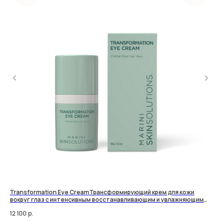
Transformation Eye CreamТрансформирующий крем для кожи
Re
вокруг глаз с интенсивным восстанавливающим и увлажняющим
ко
действием
12 100
р.
8 9