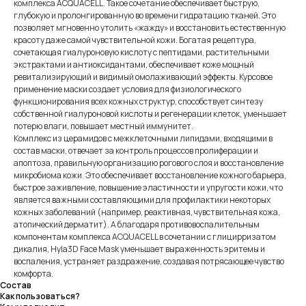
комплекса AСQUACELL. Такое сочетание обеспечивает быструю,
глубокую и пролонгированную во времени гидратацию тканей. Это
позволяет мгновенно утолить «жажду» и восстановить естественную
красоту даже самой чувствительной кожи. Богатая рецептура,
сочетающая гиалуроновую кислоту с пептидами, растительными
экстрактами и антиоксидантами, обеспечивает коже мощный
ревитализирующий и видимый омолаживающий эффекты. Курсовое
применение маски создает условия для физиологического
функционирования всех кожных структур, способствует синтезу
собственной гиалуроновой кислоты и регенерации клеток, уменьшает
потерю влаги, повышает местный иммунитет.
Комплекс из церамидов с межклеточными липидами, входящими в
состав маски, отвечает за контроль процессов пролиферации и
апоптоза, правильную организацию рогового слоя и восстановление
микробиома кожи. Это обеспечивает восстановление кожного барьера,
быстрое заживление, повышение эластичности и упругости кожи, что
является важными составляющими для профилактики некоторых
кожных заболеваний (например, реактивная, чувствительная кожа,
атопический дерматит). А благодаря противовоспалительным
компонентам комплекса AСQUACELL в сочетании с глицирризатом
дикалия, Hyla3D Face Mask уменьшает выраженность эритемы и
воспаления, устраняет раздражение, создавая потрясающее чувство
комфорта.
Cостав
Как пользоваться?