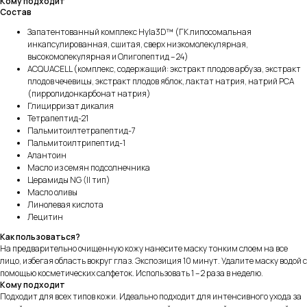
Кому подходит
Cостав
Запатентованный комплекс Hyla3D™ (ГК липосомальная
инкапсулированная, сшитая, сверх низкомолекулярная,
высокомолекулярная и Олигопептид – 24)
AСQUACELL (комплекс, содержащий: экстракт плодов арбуза, экстракт
плодов чечевицы, экстракт плодов яблок, лактат натрия, натрий PCA
(пирролидонкарбонат натрия)
Глицирризат дикалия
Тетрапептид-21
Пальмитоилтетрапептид-7
Пальмитоилтрипептид-1
Алантоин
Масло из семян подсолнечника
Церамиды NG (II тип)
Масло оливы
Линолевая кислота
Лецитин
Как пользоваться?
На предварительно очищенную кожу нанесите маску тонким слоем на все
лицо, избегая область вокруг глаз. Экспозиция 10 минут. Удалите маску водой с
помощью косметических салфеток. Использовать 1 – 2 раза в неделю.
Кому подходит
Подходит для всех типов кожи. Идеально подходит для интенсивного ухода за