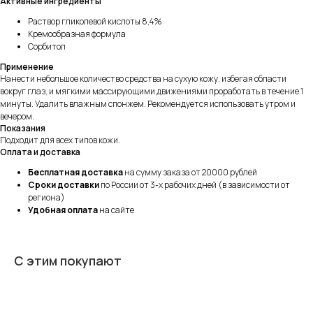
Активные ингредиенты
Раствор гликолевой кислоты 8,4%
Кремообразная формула
Сорбитол
Применение
Нанести небольшое количество средства на сухую кожу, избегая области
вокруг глаз, и мягкими массирующими движениями проработать в течение 1
минуты. Удалить влажным спонжем. Рекомендуется использовать утром и
вечером.
Показания
Подходит для всех типов кожи.
Оплата и доставка
Бесплатная доставка
на сумму заказа от 20000 рублей
Сроки доставки
по России от 3-х рабочих дней (в зависимости от
региона)
Удобная оплата
на сайте
С этим покупают