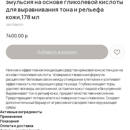
эмульсия на основе гликолевой кислоты
для выравнивания тона и рельефа
кожи,178 мл
Jan Marini
7400,00
р.
Добавить в корзину
Нежное и эффективное очищающее средство кремовой консистенции на
основе гликолевой кислоты. Усовершенствованная формула
расщепляет белковые связи между отмершими клетками и усиливает
эффективность последующих средств ухода. Глубоко очищает поры,
удаляет все виды загрязнений, оставляя кожу гладкой и безупречной.
Выравнивает тон и рельеф кожи, придает ей естественное сияние.
Предотвращает потерю влаги из поверхностных слоев кожи. Создает
дополнительный барьер от агрессивного воздействия окружающей
среды.
Активные ингредиенты
Применение
Показания
Оплата и доставка