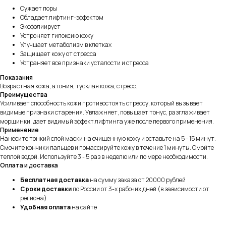
Сужает поры
Обладает лифтинг-эффектом
Эксфолиирует
Устроняет гипоксию кожу
Улучшает метаболизм в клетках
Защищает кожу от стресса
Устраняет все признаки усталости и стресса
Показания
Возрастная кожа, атония, тусклая кожа, стресс.
Преимущества
Усиливает способность кожи противостоять стрессу, который вызывает
видимые признаки старения. Увлажняет, повышает тонус, разглаживает
морщинки, дает видимый эффект лифтинга уже после первого применения.
Применение
Нанесите тонкий слой маски на очищенную кожу и оставьте на 5 - 15 минут.
Смочите кончики пальцев и помассируйте кожу в течение 1 минуты. Смойте
теплой водой. Используйте 3 - 5 раз в неделю или по мере необходимости.
Оплата и доставка
Бесплатная доставка
на сумму заказа от 20000 рублей
Сроки доставки
по России от 3-х рабочих дней (в зависимости от
региона)
Удобная оплата
на сайте